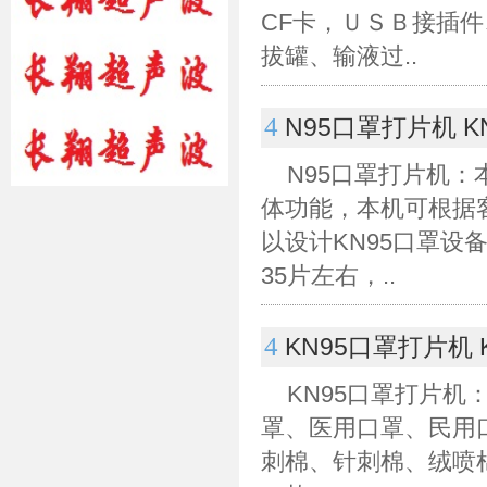
CF卡，ＵＳＢ接插
拔罐、输液过..
4
N95口罩打片机 
N95口罩打片机
体功能，本机可根据
以设计KN95口罩设
35片左右，..
4
KN95口罩打片机
KN95口罩打片机：
罩、医用口罩、民用
刺棉、针刺棉、绒喷棉