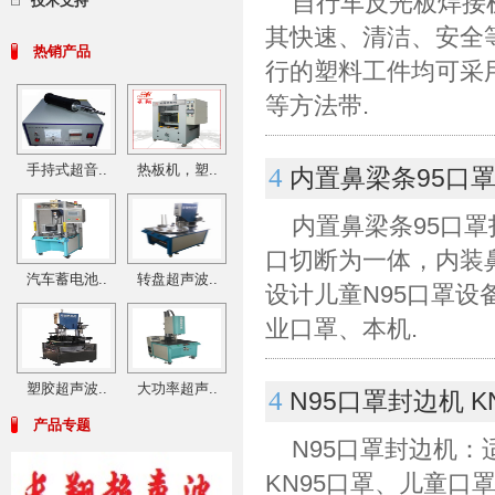
自行车反光板焊接
技术支持
其快速、清洁、安全
热销产品
行的塑料工件均可采
等方法带.
手持式超音..
热板机，塑..
4
内置鼻梁条95口
内置鼻梁条95口
口切断为一体，内装
汽车蓄电池..
转盘超声波..
设计儿童N95口罩设
业口罩、本机.
塑胶超声波..
大功率超声..
4
N95口罩封边机 
产品专题
N95口罩封边机：
KN95口罩、儿童口