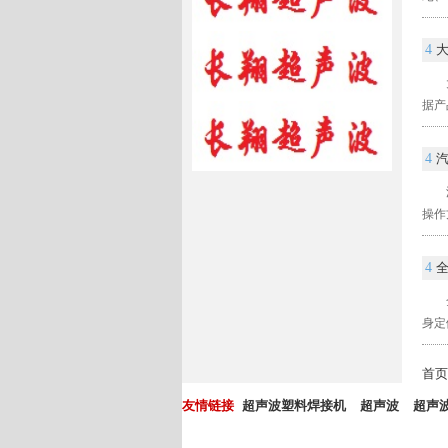
4
据产
4
操作
4
身定
首
友情链接
超声波塑料焊接机
超声波
超声