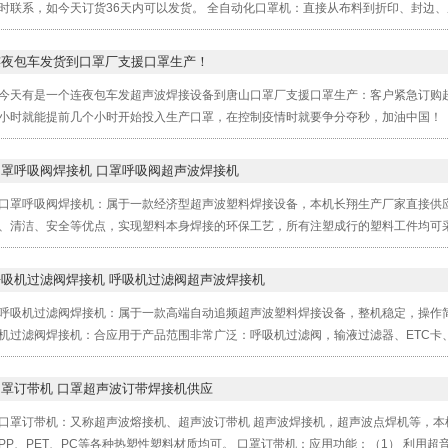
时联系，如今天订货36天内可以发货。 全自动化口罩机：直接从布料到折印、封边、成
连夜包车发货到口罩厂支援口罩生产！
今天有是一个连夜包车发超声波焊接设备到唐山口罩厂支援口罩生产：客户紧急订购
小时就能提前几个小时开始投入生产口罩，在控制疫情时就要争分夺秒，加油中国！
口罩呼吸阀焊接机 口罩呼吸阀超声波焊接机
口罩呼吸阀焊接机：属于一款经济型超声波塑料焊接设备，本机长翔生产厂家直接供
、清洁、安全等优点，实现塑料本身焊接的环保工艺，所有注塑成行的塑料工件均可采
呼吸机过滤阀焊接机 呼吸机过滤阀超声波焊接机
呼吸机过滤阀焊接机：属于一款高端自动追频超声波塑料焊接设备，整机稳定，操作
机过滤阀焊接机：合应用于产品范围非常广泛：呼吸机过滤阀，输液过滤器、ETC卡、
口罩订带机 口罩超声波订带焊接机供应
口罩订带机：又称超声波熔接机、超声波订带机 超声波焊接机，超声波点焊机等，本
PP、PET、PC等各种热塑性塑料材质均可。 口罩订带机：应用功能：（1） 利用超音