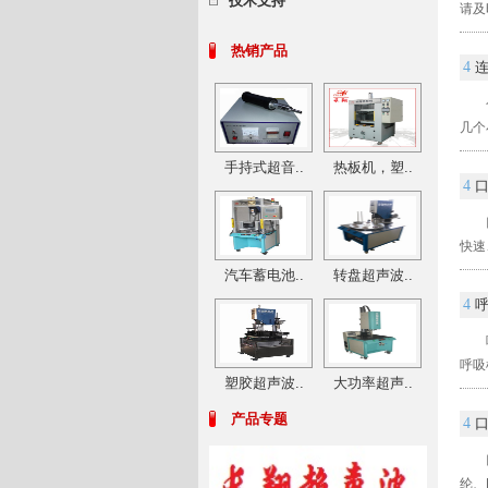
技术支持
请及
热销产品
4
几个
手持式超音..
热板机，塑..
4
快速
汽车蓄电池..
转盘超声波..
4
呼吸
塑胶超声波..
大功率超声..
产品专题
4
纶、