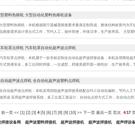
大型塑料热熔机 大型自动化塑料热熔机设备
大型塑料热熔机：本机根据医疗器械需熔接要求量身定制而成，整体结构材质均为不锈
品熔接需求设计滑台式工作，节约人工，操作简便，环保洁净，生产效率高。 大型塑
汽车轮罩点焊机 汽车轮罩自动化超声波点焊机
汽车轮罩点焊机：本机属于一款非标定制全自动化超声波焊接设备，本机采用两组超声
方式简便安全，多工位同时焊接，一次成型，焊接美观牢固一致性好，生产效率高，节
全自动超声波点焊机 全自动化超声波塑料点焊机
全自动超声波点焊机：本机采用四组超声波焊接系统配合PLC自动化编程，节约人工
做而成 采用超声波焊接系统，多工位底工装设计，自动化点焊方式工作，全自动点焊工
页
前一页
<<
[
1
] [
2
] [
3
]
4
[
5
] [
6
] [
7
] [
8
] [
9
] [
10
]
>>
下一页
最后一页
页次:
4
/
17
页
波焊接设备网
超声波塑料焊接机
超声波焊接机
超声波焊接机
超声焊设