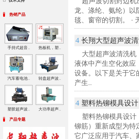
超声波切割封边机应
技术支持
龙、涤纶、氨纶）以防
热销产品
毯、窗帘的切割。 · 
4
长翔大型超声波清
手持式超音..
热板机，塑..
大型超声波清洗机：
液体中产生空化效应
设备。以下是关于它的
汽车蓄电池..
转盘超声波..
产生..
4
塑料热铆模具设计
塑胶超声波..
大功率超声..
塑料热铆模具设计
产品专题
铆筋）重新成型为特
它广泛应用于汽车、